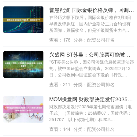
普患配资 国际金银价格反弹，回调结束了？
在经历大幅下跌后，国际金银价格在2月3日
早盘反弹飘红，国内沪金期货主力合约也有
所回弹，跌幅收窄，但是沪银期货主力合约
仍旧....
查看：
176
分类：
配资公司排名
兴盛网 ST苏吴：公司股票可能被实施重大违法强制退市
*ST苏吴公告称，因公司涉嫌信息披露违法违
规，被中国证监会立案调查。2025年7月13
日，公司收到中国证监会下发的《行政....
查看：
211
分类：
配资公司排名
MOM操盘网 财政部决定发行2025年第七期和第八期储蓄国债（电子式）
财政部决定发行2025年第七期储蓄国债（电
子式）（国债简称：25储蓄07，国债代码：
251707，以下称第七期）和202....
查看：
144
分类：
配资公司排名