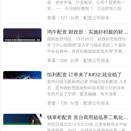
策、资本市场、行业板块、公司个股要闻一
览： 一、今日财经要闻 1、工信部等八部
门....
查看：
121
分类：
配资公司排名
鸿牛配资 财政部：实施好积极的财政政策，持续提升财政宏观调控有效性精准性
据财政部消息，12月26日，财政部党组理论
学习中心组围绕“深入学习领会党的二十届四
中全会精神，发挥积极财政政策作用”开展....
查看：
208
分类：
配资公司排名
恒利配资 订单来了&#32;就业稳了
贵州日报天眼新闻记者 邓钺洁恒利配资 入冬
后，贵州德虹熙新材料科技有限公司的涂布
车间开起了空调，暖意融融。每天清晨，机
器....
查看：
135
分类：
配资公司排名
钱掌柜配资 首台商用超临界二氧化碳发电机组成功商运
光明日报北京12月21日电 记者张晓华从中核
集团获悉，20日，全球首台商用超临界二氧