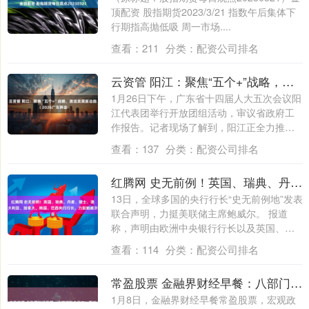
顶配资 股指期货2023/3/21 指数午后集体下
行期指高抛低吸 周一市场....
查看：
211
分类：
配资公司排名
云资管 阳江：聚焦“五个+”战略，激活发展新动能丨2026广东两会
1月26日下午，广东省十四届人大五次会议阳
江代表团举行开放团组活动，审议省政府工
作报告。记者现场了解到，阳江正全力推动
做....
查看：
137
分类：
配资公司排名
红腾网 史无前例！英国、瑞典、丹麦、瑞士、澳大利亚、加拿大、韩国、巴西央行行长，力挺鲍威尔
13日，全球多国的央行行长“史无前例地”发表
联合声明，力挺美联储主席鲍威尔。 报道
称，声明由欧洲中央银行行长以及英国、
瑞....
查看：
114
分类：
配资公司排名
常盈股票 金融界财经早餐：八部门联合发文！事关“人工智能+制造”；央行连续14个月增持黄金；平安人寿再度举牌农行H股、口子窖成白酒股年报首只黑天鹅（1月8日）
1月8日，金融界财经早餐常盈股票，宏观政