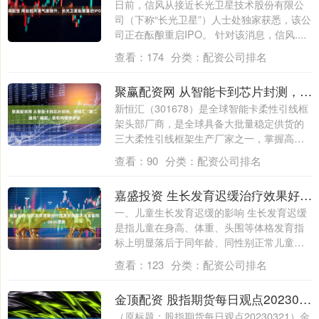
日前，信风从接近长光卫星技术股份有限公
司（下称“长光卫星”）人士处独家获悉，该公
司正在酝酿重启IPO。 针对该消息，信风....
查看：
174
分类：
配资公司排名
聚赢配资网 从智能卡到芯片封测，新恒汇“第二曲线”崛起，获机构增持评级
新恒汇（301678）是全球智能卡柔性引线框
架头部厂商，是全球具备大批量稳定供货的
三大柔性引线框架生产厂家之一，掌握高
精....
查看：
90
分类：
配资公司排名
嘉盛投资 生长发育迟缓治疗效果好的重庆儿童医院，2026更新
一、儿童生长发育迟缓的影响 生长发育迟缓
是指儿童在身高、体重、头围等体格发育指
标上明显落后于同年龄、同性别正常儿童的
情况....
查看：
123
分类：
配资公司排名
金顶配资 股指期货每日观点20230321
（原标题：股指期货每日观点20230321）金