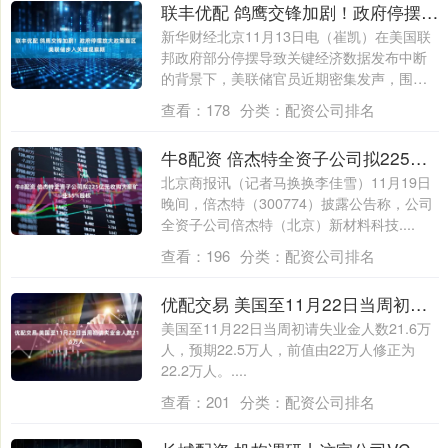
联丰优配 鸽鹰交锋加剧！政府停摆放大政策盲区 美联储步入关键观察期
新华财经北京11月13日电（崔凯）在美国联
邦政府部分停摆导致关键经济数据发布中断
的背景下，美联储官员近期密集发声，围绕
是....
查看：
178
分类：
配资公司排名
牛8配资 倍杰特全资子公司拟225亿元收购大豪矿业55%股权
北京商报讯（记者马换换李佳雪）11月19日
晚间，倍杰特（300774）披露公告称，公司
全资子公司倍杰特（北京）新材料科技....
查看：
196
分类：
配资公司排名
优配交易 美国至11月22日当周初请失业金人数216万人
美国至11月22日当周初请失业金人数21.6万
人，预期22.5万人，前值由22万人修正为
22.2万人。....
查看：
201
分类：
配资公司排名