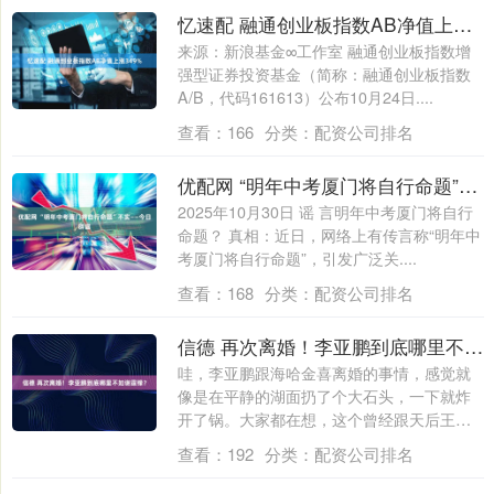
忆速配 融通创业板指数AB净值上涨349%
来源：新浪基金∞工作室 融通创业板指数增
强型证券投资基金（简称：融通创业板指数
A/B，代码161613）公布10月24日....
查看：
166
分类：
配资公司排名
优配网 “明年中考厦门将自行命题”不实——今日辟谣
2025年10月30日 谣 言明年中考厦门将自行
命题？ 真相：近日，网络上有传言称“明年中
考厦门将自行命题”，引发广泛关....
查看：
168
分类：
配资公司排名
信德 再次离婚！李亚鹏到底哪里不如谢霆锋？
哇，李亚鹏跟海哈金喜离婚的事情，感觉就
像是在平静的湖面扔了个大石头，一下就炸
开了锅。大家都在想，这个曾经跟天后王菲
牵手走....
查看：
192
分类：
配资公司排名