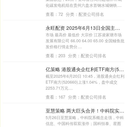
化碳发电机组在贵州六盘水首钢水城钢铁....
查看：
72
分类：
配资公司排名
永旺配资 2025年6月13日全国主要批发市场鳗鱼价格行情
市场 最高价 最低价 大宗价 江苏凌家塘市场
发展有限公司 66.00 64.00 65.00 全国鳗鱼批
发价格行情走势分....
查看：
203
分类：
配资公司排名
亿策略 港股通央企红利ETF南方(520660)强势反弹涨超1%，港股红利资产持续升温，或成资金“避风港”
截至2025年6月20日 10:45，港股通央企红利
ETF南方(520660)上涨1.04%，盘中成交
2253.71万元....
查看：
167
分类：
配资公司排名
至慧策略 两大巨头合并！中科院实控公司梳理
5月26日至慧策略，中科院系概念走强，中科
信息、中国科传双双涨停；国科恒泰、星图