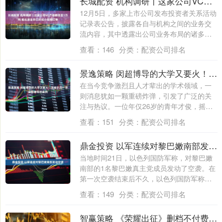
长城配资 机构调研丨这家公司VC产能翻倍至1万吨 氟化液业务已形成小规模订单
12月5日，多家上市公司发布投资者关系活动
记录表公告，披露各自与机构之间的业务交
流内容，其中透露出公司业务布局的诸多进
展....
查看：
146
分类：
配资公司排名
景逸策略 闵超博导的大学又要火！又被扒出一毕业即博导的案例
在当今竞争激烈且人才辈出的学术领域，一
则消息犹如一颗重磅炸弹，引发了广泛的关
注与热议。一位年仅26岁的青年才俊，摇身
一变....
查看：
151
分类：
配资公司排名
鼎金投资 以军连续对黎巴嫩南部发动空袭
当地时间21日，以色列国防军称，对黎巴嫩
南部的1名黎巴嫩真主党成员发动了空袭。在
第一次空袭结束后不久，以色列国防军称再
次....
查看：
149
分类：
配资公司排名
智赢策略 《荣耀出征》删档不付费测试开启了元旦爽玩