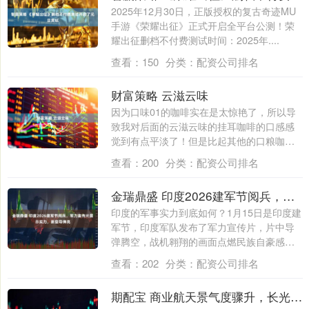
2025年12月30日，正版授权的复古奇迹MU
手游《荣耀出征》正式开启全平台公测！荣
耀出征删档不付费测试时间：2025年....
查看：
150
分类：
配资公司排名
财富策略 云滋云味
因为口味01的咖啡实在是太惊艳了，所以导
致我对后面的云滋云味的挂耳咖啡的口感感
觉到有点平淡了！但是比起其他的口粮咖
啡，他....
查看：
200
分类：
配资公司排名
金瑞鼎盛 印度2026建军节阅兵，军力宣传片展示实力，新型导弹亮
印度的军事实力到底如何？1月15日是印度建
军节，印度军队发布了军力宣传片，片中导
弹腾空，战机翱翔的画面点燃民族自豪感。
印....
查看：
202
分类：
配资公司排名
期配宝 商业航天景气度骤升，长光卫星酝酿重启IPO