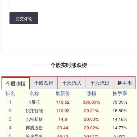
提交评论
个股实时涨跌榜
个股跌幅
个股流入
个股流出
换手率
个股涨幅
排名
名称
最新价
涨幅
换手率
1
N展芯
116.52
396.89%
79.39%
2
锐翔智能
110.02
20.21%
16.80%
3
志特新材
14.8
20.03%
14.18%
4
博腾股份
20.44
20.02%
14.77%
5
近岸蛋白
46.72
20.01%
5.62%