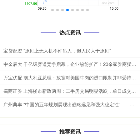
热点资讯
宝货配资 “原则上无人机不许吊人，但人民大于原则”
中金辰大 千亿级赛道竞争启幕，企业纷纷扩产！20余家券商猛推发电用内燃机龙头
万宝优配 澳大利亚总理：放宽对美国牛肉的进口限制并非受特朗普敦促所致
蜀商证券 上海楼市新政两周：二手房交易明显活跃，单日成交最高超1100套
广州典丰 “中国的五年规划展现出战略远见和强大稳定性”——国际人士从五年规划看中国特色社会主义制度优势
推荐资讯