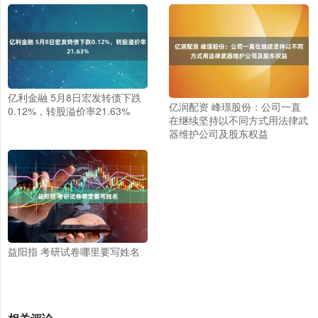
亿利金融 5月8日宏发转债下跌
亿润配资 峰璟股份：公司一直
0.12%，转股溢价率21.63%
在继续坚持以不同方式用法律武
器维护公司及股东权益
益阳指 考研试卷哪里要写姓名