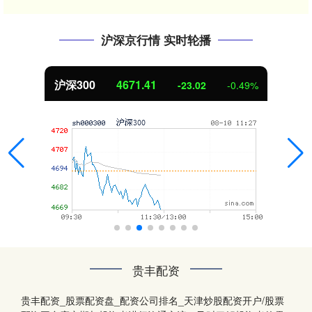
沪深京行情 实时轮播
41
北证50
1125.
-23.02
-0.49%
贵丰配资
贵丰配资_股票配资盘_配资公司排名_天津炒股配资开户/股票