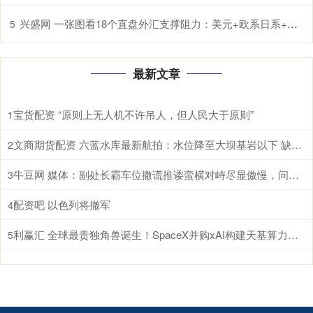
兴盛网 一张图看18个直盘外汇支撑阻力：美元+欧系日系+商品货币+新兴货币(2025年12月3日)
5
最新文章
宝货配资 “原则上无人机不许吊人，但人民大于原则”
1
文商期货配资 六蓝水库最新航拍：水位降至大坝基岩以下 缺口和流量基本稳定
2
牛豆网 媒体：副处长霸车位撒谎推诿蛮横对峙尽显傲慢，问责公职人员不分公私
3
配资吧 以色列将撤军
4
利赢汇 全球最贵独角兽诞生！SpaceX并购xAI构建天基算力网络
5