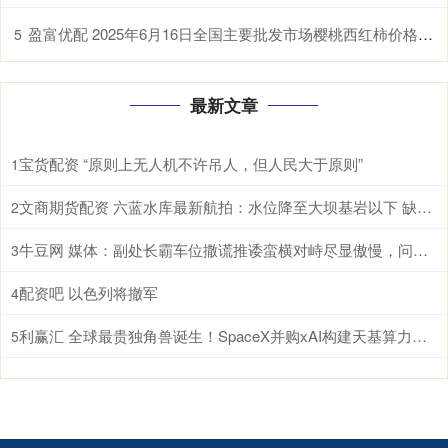
盈富优配 2025年6月16日全国主要批发市场樱桃西红柿价格行情
5
最新文章
宝货配资 “原则上无人机不许吊人，但人民大于原则”
1
文商期货配资 六蓝水库最新航拍：水位降至大坝基岩以下 缺口和流量基本稳定
2
牛豆网 媒体：副处长霸车位撒谎推诿蛮横对峙尽显傲慢，问责公职人员不分公私
3
配资吧 以色列将撤军
4
利赢汇 全球最贵独角兽诞生！SpaceX并购xAI构建天基算力网络
5