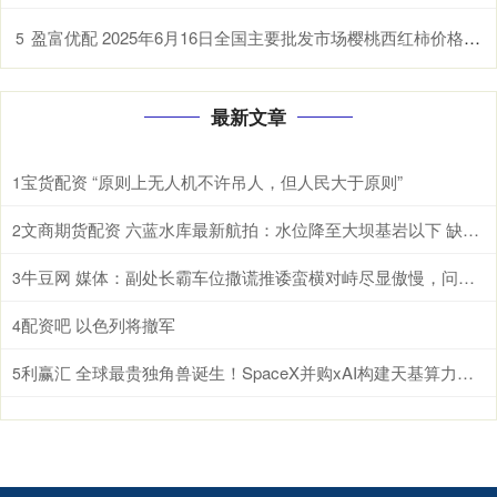
盈富优配 2025年6月16日全国主要批发市场樱桃西红柿价格行情
5
最新文章
宝货配资 “原则上无人机不许吊人，但人民大于原则”
1
文商期货配资 六蓝水库最新航拍：水位降至大坝基岩以下 缺口和流量基本稳定
2
牛豆网 媒体：副处长霸车位撒谎推诿蛮横对峙尽显傲慢，问责公职人员不分公私
3
配资吧 以色列将撤军
4
利赢汇 全球最贵独角兽诞生！SpaceX并购xAI构建天基算力网络
5