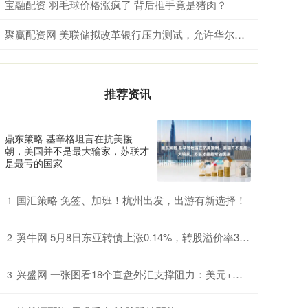
宝融配资 羽毛球价格涨疯了 背后推手竟是猪肉？
聚赢配资网 美联储拟改革银行压力测试，允许华尔街提前了解标准并提意见
推荐资讯
鼎东策略 基辛格坦言在抗美援
朝，美国并不是最大输家，苏联才
是最亏的国家
国汇策略 免签、加班！杭州出发，出游有新选择！
1
翼牛网 5月8日东亚转债上涨0.14%，转股溢价率30.95%
2
兴盛网 一张图看18个直盘外汇支撑阻力：美元+欧系日系+商品货币+新兴货币(2025年12月3日)
3