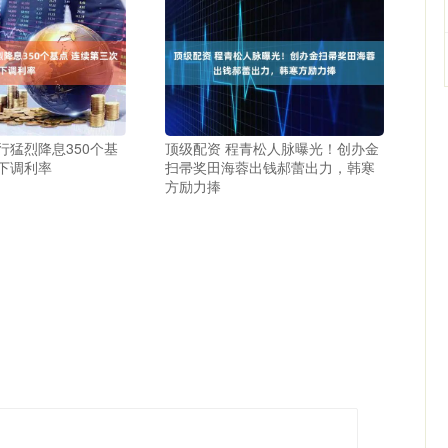
行猛烈降息350个基
顶级配资 程青松人脉曝光！创办金
下调利率
扫帚奖田海蓉出钱郝蕾出力，韩寒
方励力捧