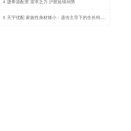
捷希源配资 需求乏力 沪胶延续弱势
4
天宇优配 家族性身材矮小：遗传主导下的生长特征与科学应对
5