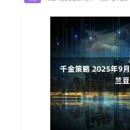
上证指数
3916.71
.20
1.08%
16.36
0.