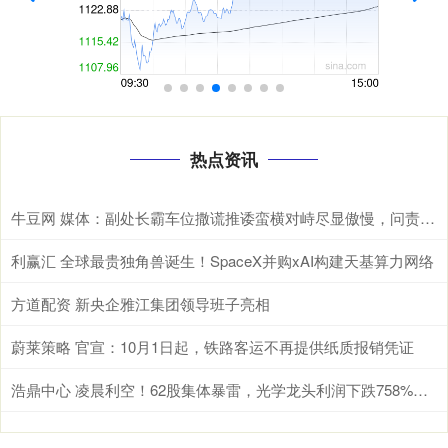
热点资讯
牛豆网 媒体：副处长霸车位撒谎推诿蛮横对峙尽显傲慢，问责公职人员不分公私
利赢汇 全球最贵独角兽诞生！SpaceX并购xAI构建天基算力网络
方道配资 新央企雅江集团领导班子亮相
蔚莱策略 官宣：10月1日起，铁路客运不再提供纸质报销凭证
浩鼎中心 凌晨利空！62股集体暴雷，光学龙头利润下跌758%，你的自选股还好吗？