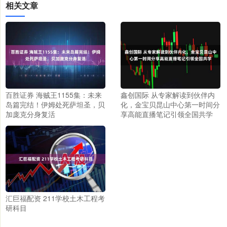
相关文章
百胜证券 海贼王1155集：未来
鑫创国际 从专家解读到伙伴内
岛篇完结！伊姆处死萨坦圣，贝
化，金宝贝昆山中心第一时间分
加庞克分身复活
享高能直播笔记引领全国共学
汇巨福配资 211学校土木工程考
研科目